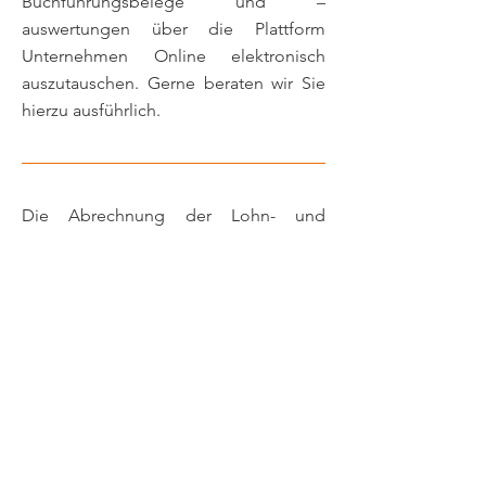
Buchführungsbelege und –
auswertungen über die Plattform
Unternehmen Online elektronisch
auszutauschen. Gerne beraten wir Sie
hierzu ausführlich.
Die Abrechnung der Lohn- und
Finanzbuchführung erfolgt auf
Grundlage der
Steuerberatervergütungsverordnung
und könnte für ein mittelständisches
Unternehmen der Baubranche
beispielsweise folgendermaßen
aussehen: