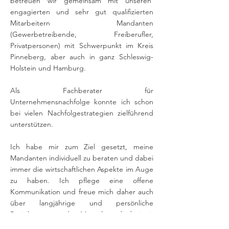
betreuen wir gemeinsam mit unseren
engagierten und sehr gut qualifizierten
Mitarbeitern Mandanten
(Gewerbetreibende, Freiberufler,
Privatpersonen) mit Schwerpunkt im Kreis
Pinneberg, aber auch in ganz Schleswig-
Holstein und Hamburg.
Als Fachberater für
Unternehmensnachfolge konnte ich schon
bei vielen Nachfolgestrategien zielführend
unterstützen.
Ich habe mir zum Ziel gesetzt, meine
Mandanten individuell zu beraten und dabei
immer die wirtschaftlichen Aspekte im Auge
zu haben. Ich pflege eine offene
Kommunikation und freue mich daher auch
über langjährige und persönliche
Beziehungen zu den Menschen, die bei mir
und uns Rat suchen.